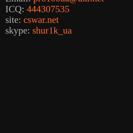
ICQ:
444307535
site:
cswar.net
skype:
shur1k_ua