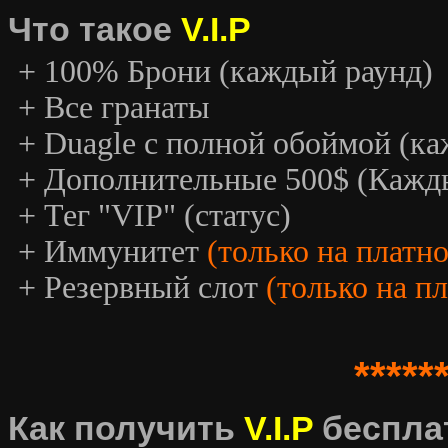
Что такое
V.I.P
+ 100% Брони (каждый раунд)
+ Все гранаты
+ Duagle с полной обоймой (к
+ Дополнительные 500$ (Кажд
+ Тег "VIP" (статус)
+ Иммунитет
(только на платн
+ Резервный слот
(только на п
*****
Как получить
V.I.P
беспла