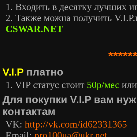
1. Входить в десятку лучших иг
2. Также можна получить V.I.P.к
CSWAR.NET
*****
V.I.P
платно
1. VIP статус стоит
50р/мес
или
Для покупки V.I.P вам н
контактам
VK:
http://vk.com/id62331365
Email:
pro100ua@ukr.net