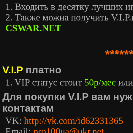
1. Входить в десятку лучших иг
2. Также можна получить V.I.P.к
CSWAR.NET
*****
V.I.P
платно
1. VIP статус стоит
50р/мес
или
Для покупки V.I.P вам н
контактам
VK:
http://vk.com/id62331365
Email:
pro100ua@ukr.net