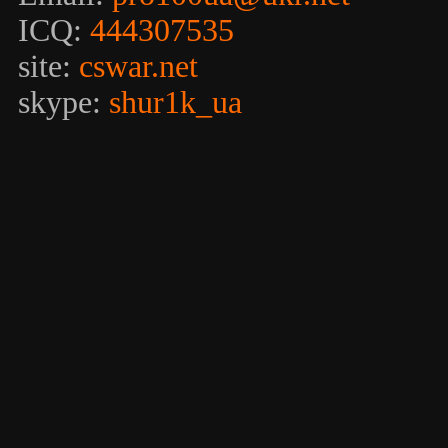
ICQ:
444307535
site:
cswar.net
skype:
shur1k_ua