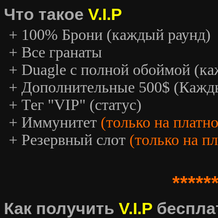
Что такое
V.I.P
+ 100% Брони (каждый раунд)
+ Все гранаты
+ Duagle с полной обоймой (к
+ Дополнительные 500$ (Кажд
+ Тег "VIP" (статус)
+ Иммунитет
(только на платн
+ Резервный слот
(только на п
*****
Как получить
V.I.P
беспла