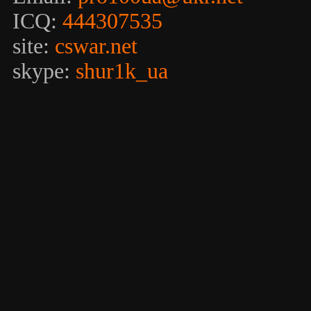
ICQ:
444307535
site:
cswar.net
skype:
shur1k_ua