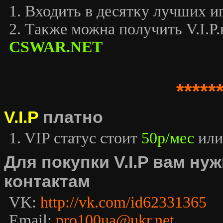
1. Входить в десятку лучших иг
2. Также можна получить V.I.P.к
CSWAR.NET
*****
V.I.P
платно
1. VIP статус стоит
50р/мес
или
Для покупки V.I.P вам н
контактам
VK:
http://vk.com/id62331365
Email:
pro100ua@ukr.net