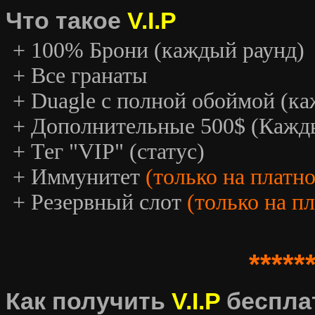
Что такое
V.I.P
+ 100% Брони (каждый раунд)
+ Все гранаты
+ Duagle с полной обоймой (к
+ Дополнительные 500$ (Кажд
+ Тег "VIP" (статус)
+ Иммунитет
(только на платн
+ Резервный слот
(только на п
*****
Как получить
V.I.P
беспла