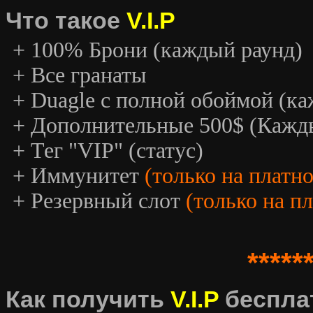
Что такое
V.I.P
+ 100% Брони (каждый раунд)
+ Все гранаты
+ Duagle с полной обоймой (к
+ Дополнительные 500$ (Кажд
+ Тег "VIP" (статус)
+ Иммунитет
(только на платн
+ Резервный слот
(только на п
*****
Как получить
V.I.P
беспла