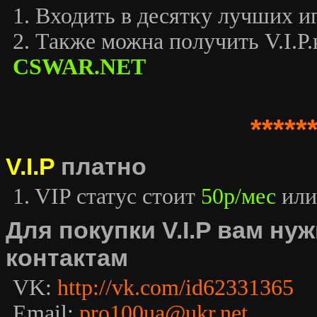
1. Входить в десятку лучших иг
2. Также можна получить V.I.P.к
CSWAR.NET
*****
V.I.P
платно
1. VIP статус стоит
50р/мес
или
Для покупки V.I.P вам н
контактам
VK:
http://vk.com/id62331365
Email:
pro100ua@ukr.net