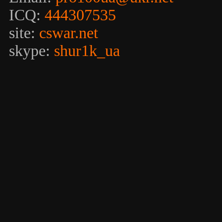
ICQ:
444307535
site:
cswar.net
skype:
shur1k_ua