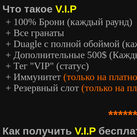
Что такое
V.I.P
+ 100% Брони (каждый раунд)
+ Все гранаты
+ Duagle с полной обоймой (к
+ Дополнительные 500$ (Кажд
+ Тег "VIP" (статус)
+ Иммунитет
(только на платн
+ Резервный слот
(только на п
*****
Как получить
V.I.P
беспла