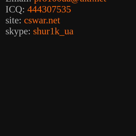
ICQ:
444307535
site:
cswar.net
skype:
shur1k_ua