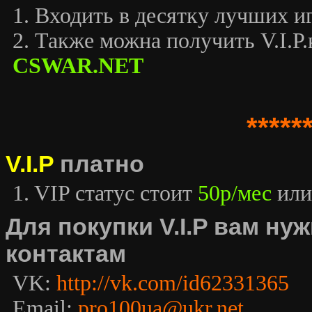
1. Входить в десятку лучших иг
2. Также можна получить V.I.P.к
CSWAR.NET
*****
V.I.P
платно
1. VIP статус стоит
50р/мес
или
Для покупки V.I.P вам н
контактам
VK:
http://vk.com/id62331365
Email:
pro100ua@ukr.net