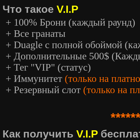
Что такое
V.I.P
+ 100% Брони (каждый раунд)
+ Все гранаты
+ Duagle с полной обоймой (к
+ Дополнительные 500$ (Кажд
+ Тег "VIP" (статус)
+ Иммунитет
(только на платн
+ Резервный слот
(только на п
*****
Как получить
V.I.P
беспла