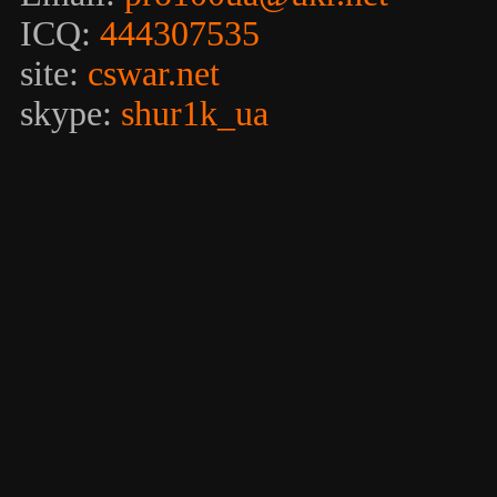
ICQ:
444307535
site:
cswar.net
skype:
shur1k_ua