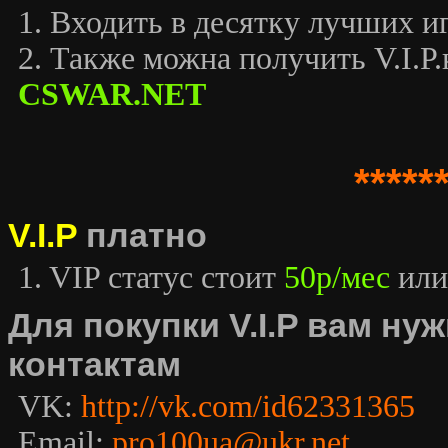
1. Входить в десятку лучших иг
2. Также можна получить V.I.P.к
CSWAR.NET
*****
V.I.P
платно
1. VIP статус стоит
50р/мес
или
Для покупки V.I.P вам н
контактам
VK:
http://vk.com/id62331365
Email:
pro100ua@ukr.net