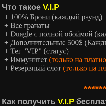
Что такое
V.I.P
+ 100% Брони (каждый раунд)
+ Все гранаты
+ Duagle с полной обоймой (к
+ Дополнительные 500$ (Кажд
+ Тег "VIP" (статус)
+ Иммунитет
(только на платн
+ Резервный слот
(только на п
*****
Как получить
V.I.P
беспла