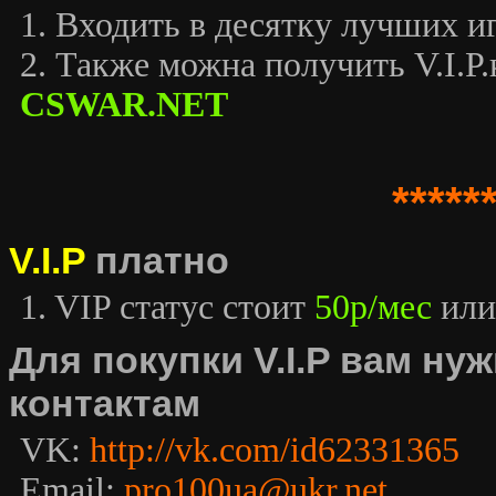
1. Входить в десятку лучших иг
2. Также можна получить V.I.P.к
CSWAR.NET
*****
V.I.P
платно
1. VIP статус стоит
50р/мес
или
Для покупки V.I.P вам н
контактам
VK:
http://vk.com/id62331365
Email:
pro100ua@ukr.net