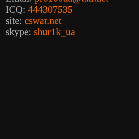
ICQ:
444307535
site:
cswar.net
skype:
shur1k_ua