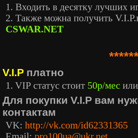
1. Входить в десятку лучших иг
2. Также можна получить V.I.P.к
CSWAR.NET
*****
V.I.P
платно
1. VIP статус стоит
50р/мес
или
Для покупки V.I.P вам н
контактам
VK:
http://vk.com/id62331365
Email:
pro100ua@ukr.net