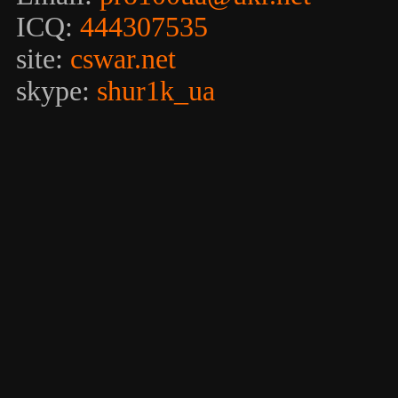
ICQ:
444307535
site:
cswar.net
skype:
shur1k_ua