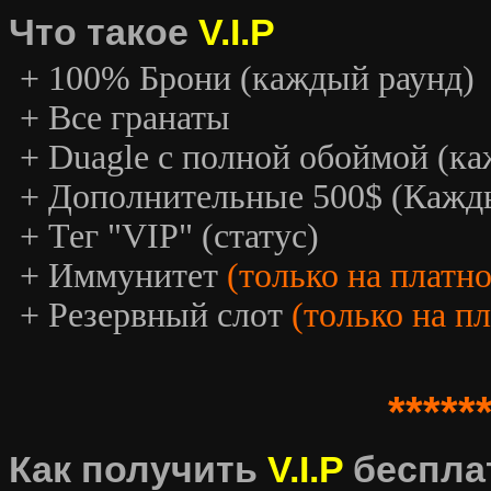
Что такое
V.I.P
+ 100% Брони (каждый раунд)
+ Все гранаты
+ Duagle с полной обоймой (к
+ Дополнительные 500$ (Кажд
+ Тег "VIP" (статус)
+ Иммунитет
(только на платн
+ Резервный слот
(только на п
*****
Как получить
V.I.P
беспла