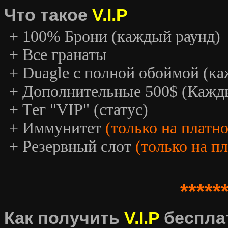
Что такое
V.I.P
+ 100% Брони (каждый раунд)
+ Все гранаты
+ Duagle с полной обоймой (к
+ Дополнительные 500$ (Кажд
+ Тег "VIP" (статус)
+ Иммунитет
(только на платн
+ Резервный слот
(только на п
*****
Как получить
V.I.P
беспла