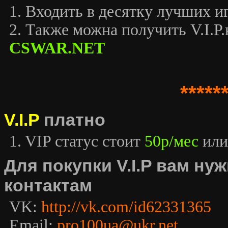
1. Входить в десятку лучших иг
2. Также можна получить V.I.P.к
CSWAR.NET
*****
V.I.P
платно
1. VIP статус стоит
50р/мес
или
Для покупки V.I.P вам н
контактам
VK:
http://vk.com/id62331365
Email:
pro100ua@ukr.net