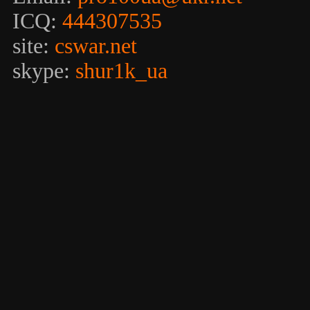
ICQ:
444307535
site:
cswar.net
skype:
shur1k_ua