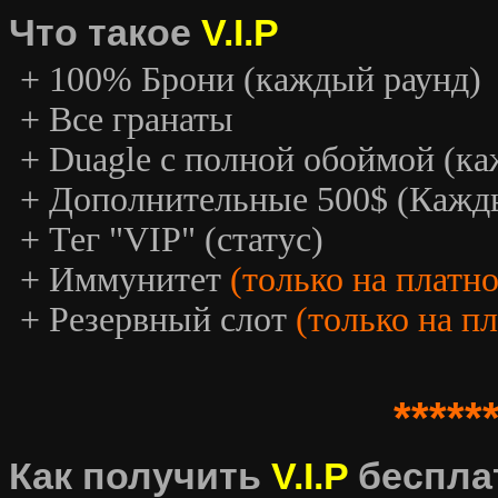
Что такое
V.I.P
+ 100% Брони (каждый раунд)
+ Все гранаты
+ Duagle с полной обоймой (к
+ Дополнительные 500$ (Кажд
+ Тег "VIP" (статус)
+ Иммунитет
(только на платн
+ Резервный слот
(только на п
*****
Как получить
V.I.P
беспла