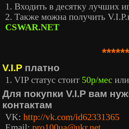
1. Входить в десятку лучших иг
2. Также можна получить V.I.P.к
CSWAR.NET
*****
V.I.P
платно
1. VIP статус стоит
50р/мес
или
Для покупки V.I.P вам н
контактам
VK:
http://vk.com/id62331365
Email:
pro100ua@ukr.net