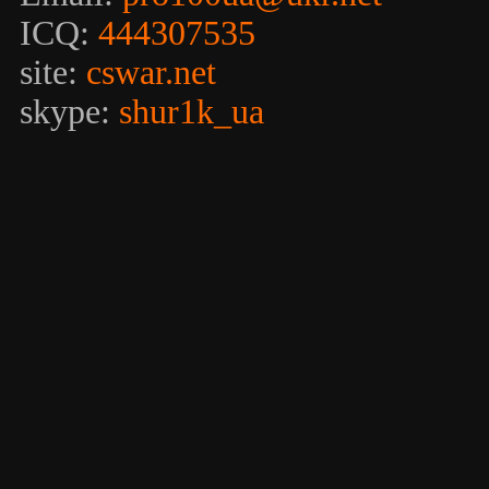
ICQ:
444307535
site:
cswar.net
skype:
shur1k_ua