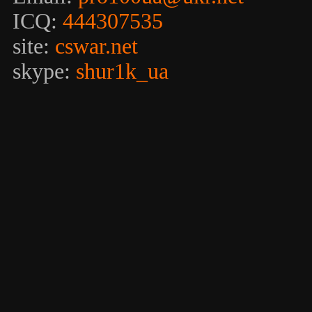
ICQ:
444307535
site:
cswar.net
skype:
shur1k_ua