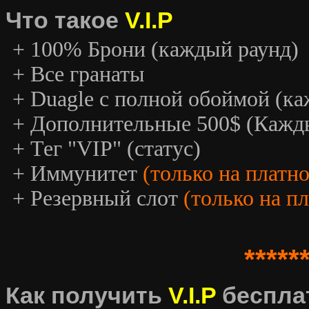
Что такое
V.I.P
+ 100% Брони (каждый раунд)
+ Все гранаты
+ Duagle с полной обоймой (к
+ Дополнительные 500$ (Кажд
+ Тег "VIP" (статус)
+ Иммунитет
(только на платн
+ Резервный слот
(только на п
*****
Как получить
V.I.P
беспла