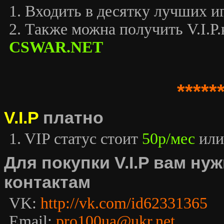
1. Входить в десятку лучших иг
2. Также можна получить V.I.P.к
CSWAR.NET
*****
V.I.P
платно
1. VIP статус стоит
50р/мес
или
Для покупки V.I.P вам н
контактам
VK:
http://vk.com/id62331365
Email:
pro100ua@ukr.net