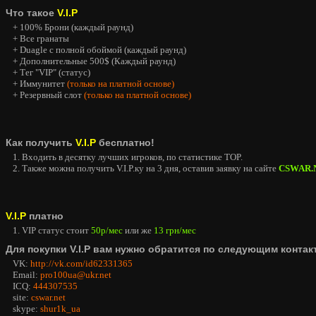
Что такое
V.I.P
+ 100% Брони (каждый раунд)
+ Все гранаты
+ Duagle с полной обоймой (каждый раунд)
+ Дополнительные 500$ (Каждый раунд)
+ Тег "VIP" (статус)
+ Иммунитет
(только на платной основе)
+ Резервный слот
(только на платной основе)
Как получить
V.I.P
бесплатно!
1. Входить в десятку лучших игроков, по статистике TOP.
2. Также можна получить V.I.P.ку на 3 дня, оставив заявку на сайте
CSWAR.
V.I.P
платно
1. VIP статус стоит
50р/мес
или же
13 грн/мес
Для покупки V.I.P вам нужно обратится по следующим контак
VK:
http://vk.com/id62331365
Email:
pro100ua@ukr.net
ICQ:
444307535
site:
cswar.net
skype:
shur1k_ua