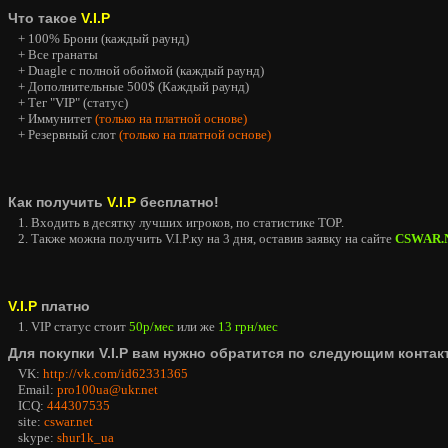
Что такое
V.I.P
+ 100% Брони (каждый раунд)
+ Все гранаты
+ Duagle с полной обоймой (каждый раунд)
+ Дополнительные 500$ (Каждый раунд)
+ Тег "VIP" (статус)
+ Иммунитет
(только на платной основе)
+ Резервный слот
(только на платной основе)
Как получить
V.I.P
бесплатно!
1. Входить в десятку лучших игроков, по статистике TOP.
2. Также можна получить V.I.P.ку на 3 дня, оставив заявку на сайте
CSWAR.
V.I.P
платно
1. VIP статус стоит
50р/мес
или же
13 грн/мес
Для покупки V.I.P вам нужно обратится по следующим контак
VK:
http://vk.com/id62331365
Email:
pro100ua@ukr.net
ICQ:
444307535
site:
cswar.net
skype:
shur1k_ua