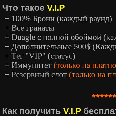
Что такое
V.I.P
+ 100% Брони (каждый раунд)
+ Все гранаты
+ Duagle с полной обоймой (к
+ Дополнительные 500$ (Кажд
+ Тег "VIP" (статус)
+ Иммунитет
(только на платн
+ Резервный слот
(только на п
*****
Как получить
V.I.P
беспла