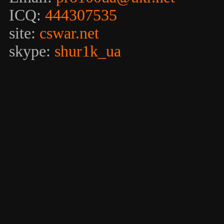
ICQ:
444307535
site:
cswar.net
skype:
shur1k_ua