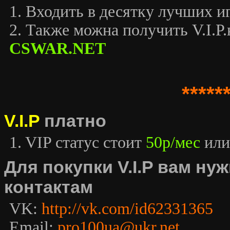
1. Входить в десятку лучших иг
2. Также можна получить V.I.P.к
CSWAR.NET
*****
V.I.P
платно
1. VIP статус стоит
50р/мес
или
Для покупки V.I.P вам н
контактам
VK:
http://vk.com/id62331365
Email:
pro100ua@ukr.net