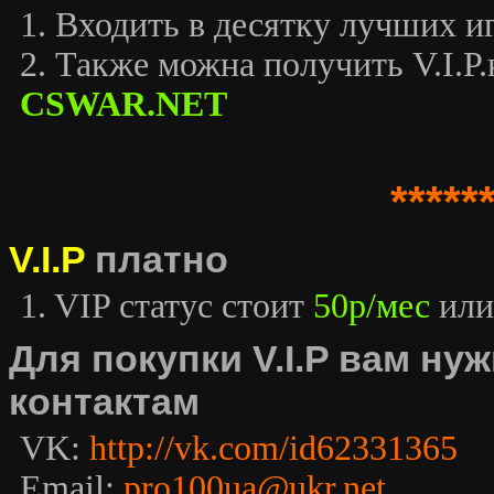
1. Входить в десятку лучших иг
2. Также можна получить V.I.P.к
CSWAR.NET
*****
V.I.P
платно
1. VIP статус стоит
50р/мес
или
Для покупки V.I.P вам н
контактам
VK:
http://vk.com/id62331365
Email:
pro100ua@ukr.net