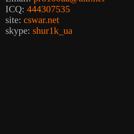
ICQ:
444307535
site:
cswar.net
skype:
shur1k_ua