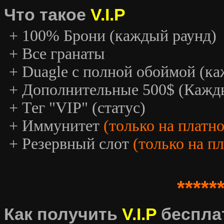
Что такое
V.I.P
+ 100% Брони (каждый раунд)
+ Все гранаты
+ Duagle с полной обоймой (к
+ Дополнительные 500$ (Кажд
+ Тег "VIP" (статус)
+ Иммунитет
(только на платн
+ Резервный слот
(только на п
*****
Как получить
V.I.P
беспла