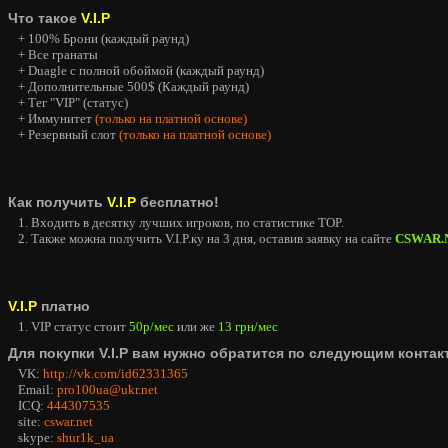
Что такое
V.I.P
+ 100% Брони (каждый раунд)
+ Все гранаты
+ Duagle с полной обоймой (каждый раунд)
+ Дополнительные 500$ (Каждый раунд)
+ Тег "VIP" (статус)
+ Иммунитет
(только на платной основе)
+ Резервный слот
(только на платной основе)
Как получить
V.I.P
бесплатно!
1. Входить в десятку лучших игроков, по статистике TOP.
2. Также можна получить V.I.P.ку на 3 дня, оставив заявку на сайте
CSWAR.
V.I.P
платно
1. VIP статус стоит
50р/мес
или же
13 грн/мес
Для покупки V.I.P вам нужно обратится по следующим контак
VK:
http://vk.com/id62331365
Email:
pro100ua@ukr.net
ICQ:
444307535
site:
cswar.net
skype:
shur1k_ua