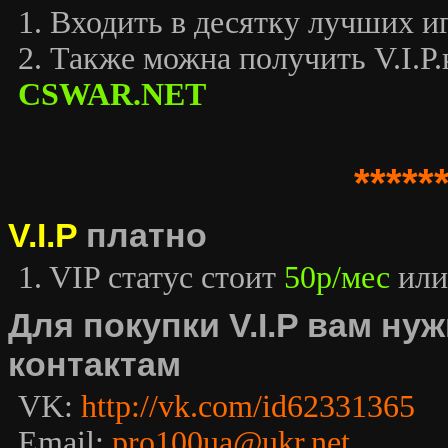
1. Входить в десятку лучших иг
2. Также можна получить V.I.P.к
CSWAR.NET
*****
V.I.P
платно
1. VIP статус стоит
50р/мес
или
Для покупки V.I.P вам н
контактам
VK:
http://vk.com/id62331365
Email:
pro100ua@ukr.net