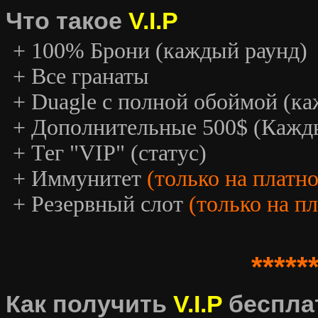
Что такое
V.I.P
+ 100% Брони (каждый раунд)
+ Все гранаты
+ Duagle с полной обоймой (к
+ Дополнительные 500$ (Кажд
+ Тег "VIP" (статус)
+ Иммунитет
(только на платн
+ Резервный слот
(только на п
*****
Как получить
V.I.P
беспла