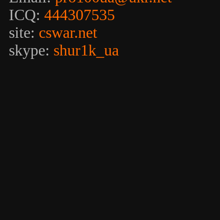
ICQ:
444307535
site:
cswar.net
skype:
shur1k_ua