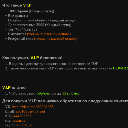
Что такое
V.I.P
+ 100% Брони (каждый раунд)
+ Все гранаты
+ Duagle с полной обоймой (каждый раунд)
+ Дополнительные 500$ (Каждый раунд)
+ Тег "VIP" (статус)
+ Иммунитет
(только на платной основе)
+ Резервный слот
(только на платной основе)
Как получить
V.I.P
бесплатно!
1. Входить в десятку лучших игроков, по статистике TOP.
2. Также можна получить V.I.P.ку на 3 дня, оставив заявку на сайте
CSWAR.
V.I.P
платно
1. VIP статус стоит
50р/мес
или же
13 грн/мес
Для покупки V.I.P вам нужно обратится по следующим контак
VK:
http://vk.com/id62331365
Email:
pro100ua@ukr.net
ICQ:
444307535
site:
cswar.net
skype:
shur1k_ua