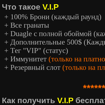
Что такое
V.I.P
+ 100% Брони (каждый раунд)
+ Все гранаты
+ Duagle с полной обоймой (к
+ Дополнительные 500$ (Кажд
+ Тег "VIP" (статус)
+ Иммунитет
(только на платн
+ Резервный слот
(только на п
*****
Как получить
V.I.P
беспла