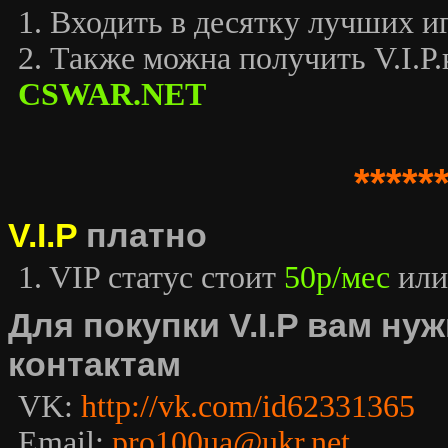
1. Входить в десятку лучших иг
2. Также можна получить V.I.P.к
CSWAR.NET
*****
V.I.P
платно
1. VIP статус стоит
50р/мес
или
Для покупки V.I.P вам н
контактам
VK:
http://vk.com/id62331365
Email:
pro100ua@ukr.net