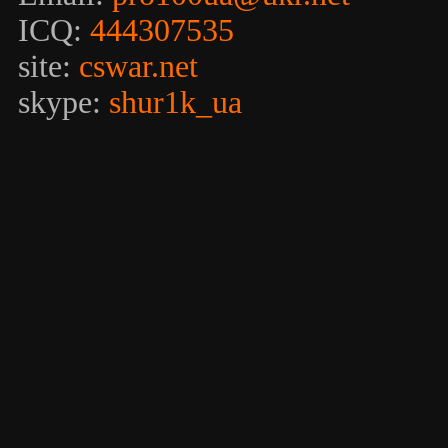
ICQ:
444307535
site:
cswar.net
skype:
shur1k_ua