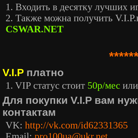
1. Входить в десятку лучших иг
2. Также можна получить V.I.P.к
CSWAR.NET
*****
V.I.P
платно
1. VIP статус стоит
50р/мес
или
Для покупки V.I.P вам н
контактам
VK:
http://vk.com/id62331365
Email:
pro100ua@ukr.net