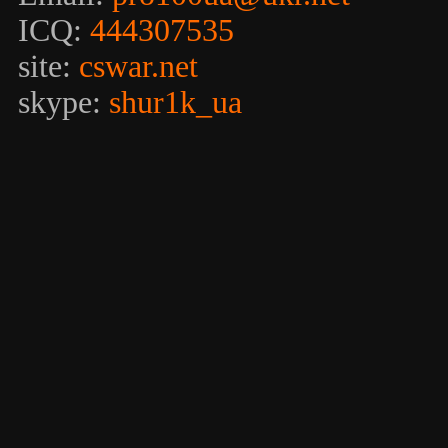
ICQ:
444307535
site:
cswar.net
skype:
shur1k_ua