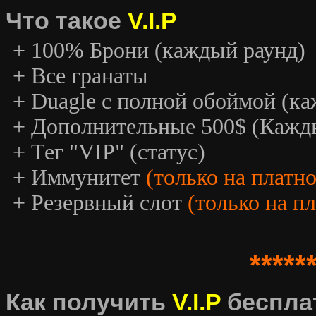
Что такое
V.I.P
+ 100% Брони (каждый раунд)
+ Все гранаты
+ Duagle с полной обоймой (к
+ Дополнительные 500$ (Кажд
+ Тег "VIP" (статус)
+ Иммунитет
(только на платн
+ Резервный слот
(только на п
*****
Как получить
V.I.P
беспла