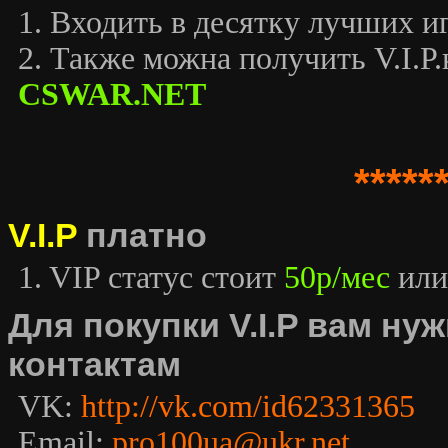
1. Входить в десятку лучших иг
2. Также можна получить V.I.P.к
CSWAR.NET
*****
V.I.P
платно
1. VIP статус стоит
50р/мес
или
Для покупки V.I.P вам н
контактам
VK:
http://vk.com/id62331365
Email:
pro100ua@ukr.net