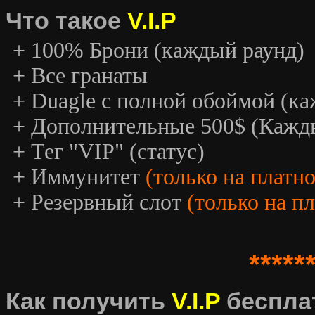
Что такое
V.I.P
+ 100% Брони (каждый раунд)
+ Все гранаты
+ Duagle с полной обоймой (к
+ Дополнительные 500$ (Кажд
+ Тег "VIP" (статус)
+ Иммунитет
(только на платн
+ Резервный слот
(только на п
*****
Как получить
V.I.P
беспла