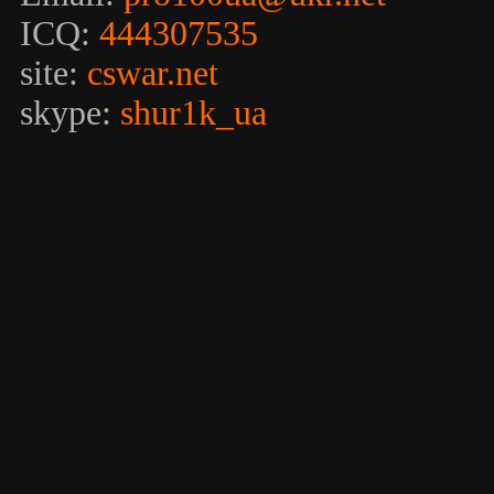
ICQ:
444307535
site:
cswar.net
skype:
shur1k_ua