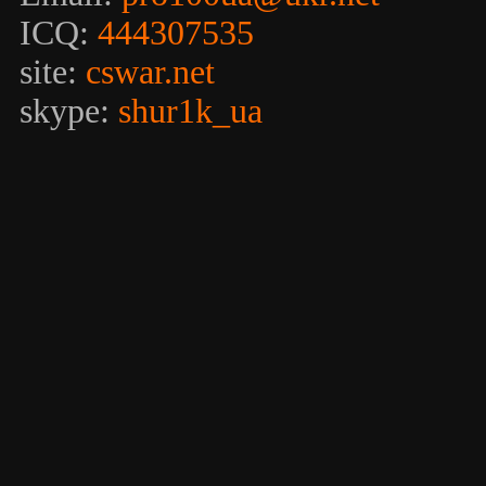
ICQ:
444307535
site:
cswar.net
skype:
shur1k_ua