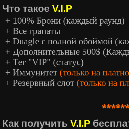
Что такое
V.I.P
+ 100% Брони (каждый раунд)
+ Все гранаты
+ Duagle с полной обоймой (к
+ Дополнительные 500$ (Кажд
+ Тег "VIP" (статус)
+ Иммунитет
(только на платн
+ Резервный слот
(только на п
*****
Как получить
V.I.P
беспла