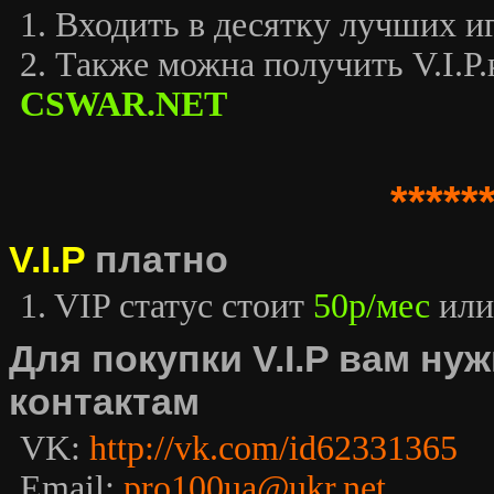
1. Входить в десятку лучших иг
2. Также можна получить V.I.P.к
CSWAR.NET
*****
V.I.P
платно
1. VIP статус стоит
50р/мес
или
Для покупки V.I.P вам н
контактам
VK:
http://vk.com/id62331365
Email:
pro100ua@ukr.net