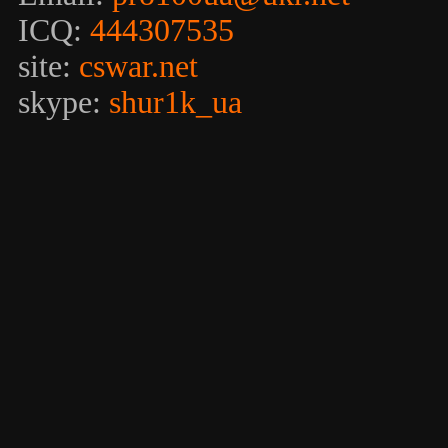
ICQ:
444307535
site:
cswar.net
skype:
shur1k_ua