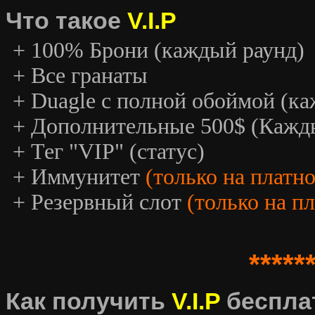
Что такое
V.I.P
+ 100% Брони (каждый раунд)
+ Все гранаты
+ Duagle с полной обоймой (к
+ Дополнительные 500$ (Кажд
+ Тег "VIP" (статус)
+ Иммунитет
(только на платн
+ Резервный слот
(только на п
*****
Как получить
V.I.P
беспла