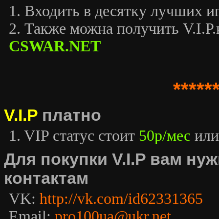
1. Входить в десятку лучших иг
2. Также можна получить V.I.P.к
CSWAR.NET
*****
V.I.P
платно
1. VIP статус стоит
50р/мес
или
Для покупки V.I.P вам н
контактам
VK:
http://vk.com/id62331365
Email:
pro100ua@ukr.net