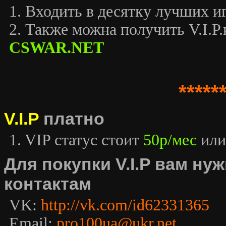
1. Входить в десятку лучших иг
2. Также можна получить V.I.P.к
CSWAR.NET
*****
V.I.P
платно
1. VIP статус стоит
50р/мес
или
Для покупки V.I.P вам н
контактам
VK:
http://vk.com/id62331365
Email:
pro100ua@ukr.net