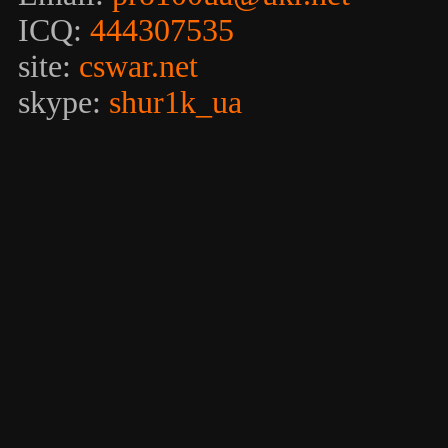
ICQ:
444307535
site:
cswar.net
skype:
shur1k_ua