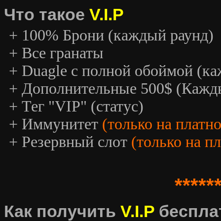
Что такое
V.I.P
+ 100% Брони (каждый раунд)
+ Все гранаты
+ Duagle с полной обоймой (к
+ Дополнительные 500$ (Кажд
+ Тег "VIP" (статус)
+ Иммунитет
(только на платн
+ Резервный слот
(только на п
*****
Как получить
V.I.P
беспла