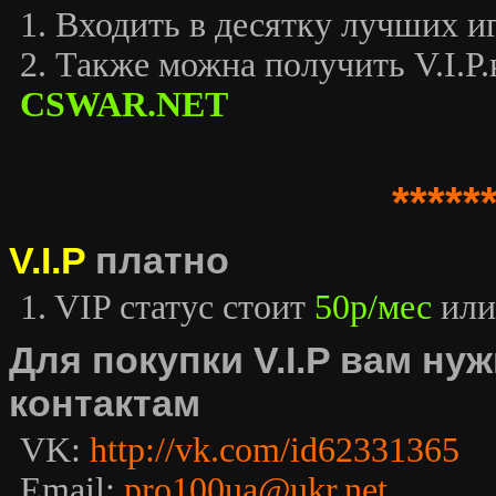
1. Входить в десятку лучших иг
2. Также можна получить V.I.P.к
CSWAR.NET
*****
V.I.P
платно
1. VIP статус стоит
50р/мес
или
Для покупки V.I.P вам н
контактам
VK:
http://vk.com/id62331365
Email:
pro100ua@ukr.net