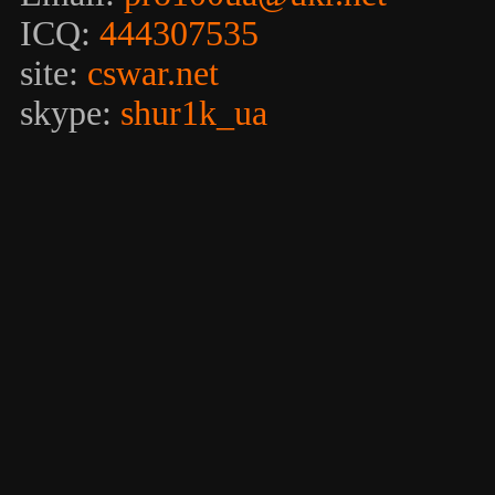
ICQ:
444307535
site:
cswar.net
skype:
shur1k_ua