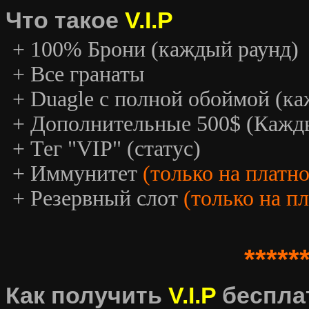
Что такое
V.I.P
+ 100% Брони (каждый раунд)
+ Все гранаты
+ Duagle с полной обоймой (к
+ Дополнительные 500$ (Кажд
+ Тег "VIP" (статус)
+ Иммунитет
(только на платн
+ Резервный слот
(только на п
*****
Как получить
V.I.P
беспла