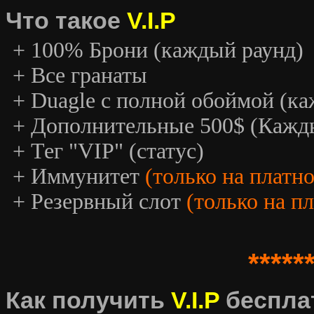
Что такое
V.I.P
+ 100% Брони (каждый раунд)
+ Все гранаты
+ Duagle с полной обоймой (к
+ Дополнительные 500$ (Кажд
+ Тег "VIP" (статус)
+ Иммунитет
(только на платн
+ Резервный слот
(только на п
*****
Как получить
V.I.P
беспла