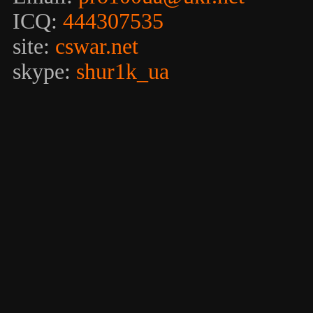
ICQ:
444307535
site:
cswar.net
skype:
shur1k_ua