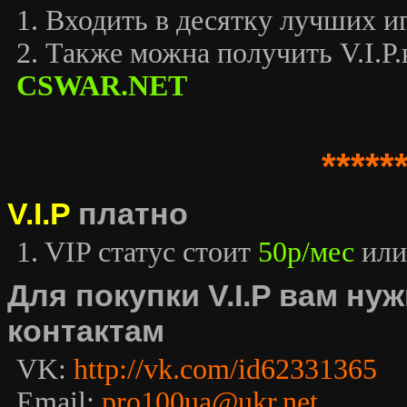
1. Входить в десятку лучших иг
2. Также можна получить V.I.P.к
CSWAR.NET
*****
V.I.P
платно
1. VIP статус стоит
50р/мес
или
Для покупки V.I.P вам н
контактам
VK:
http://vk.com/id62331365
Email:
pro100ua@ukr.net