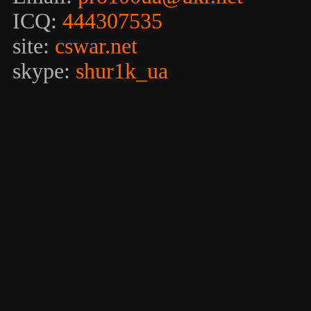
ICQ:
444307535
site:
cswar.net
skype:
shur1k_ua