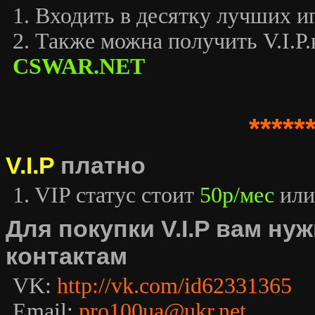
1. Входить в десятку лучших иг
2. Также можна получить V.I.P.к
CSWAR.NET
*****
V.I.P
платно
1. VIP статус стоит
50р/мес
или
Для покупки V.I.P вам н
контактам
VK:
http://vk.com/id62331365
Email:
pro100ua@ukr.net