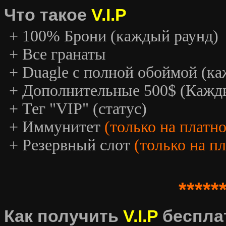
Что такое
V.I.P
+ 100% Брони (каждый раунд)
+ Все гранаты
+ Duagle с полной обоймой (к
+ Дополнительные 500$ (Кажд
+ Тег "VIP" (статус)
+ Иммунитет
(только на платн
+ Резервный слот
(только на п
*****
Как получить
V.I.P
беспла