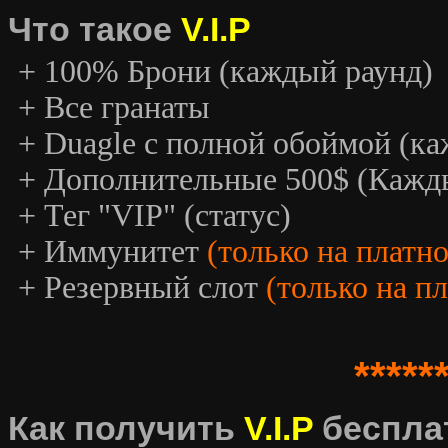
Что такое
V.I.P
+ 100% Брони (каждый раунд)
+ Все гранаты
+ Duagle с полной обоймой (к
+ Дополнительные 500$ (Кажд
+ Тег "VIP" (статус)
+ Иммунитет
(только на платн
+ Резервный слот
(только на п
*****
Как получить
V.I.P
беспла