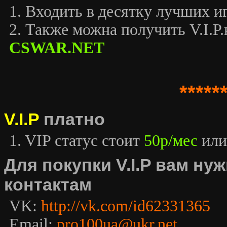
1. Входить в десятку лучших иг
2. Также можна получить V.I.P.к
CSWAR.NET
*****
V.I.P
платно
1. VIP статус стоит
50р/мес
или
Для покупки V.I.P вам н
контактам
VK:
http://vk.com/id62331365
Email:
pro100ua@ukr.net