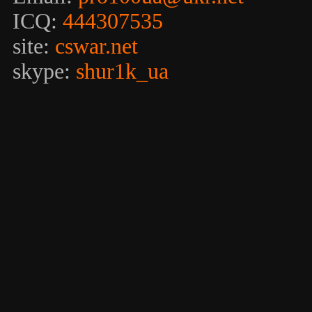
ICQ:
444307535
site:
cswar.net
skype:
shur1k_ua