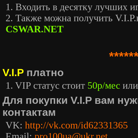
1. Входить в десятку лучших иг
2. Также можна получить V.I.P.к
CSWAR.NET
*****
V.I.P
платно
1. VIP статус стоит
50р/мес
или
Для покупки V.I.P вам н
контактам
VK:
http://vk.com/id62331365
Email:
pro100ua@ukr.net