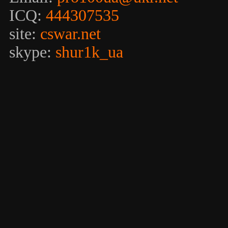
ICQ:
444307535
site:
cswar.net
skype:
shur1k_ua