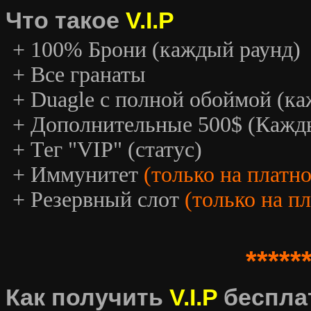
Что такое
V.I.P
+ 100% Брони (каждый раунд)
+ Все гранаты
+ Duagle с полной обоймой (к
+ Дополнительные 500$ (Кажд
+ Тег "VIP" (статус)
+ Иммунитет
(только на платн
+ Резервный слот
(только на п
*****
Как получить
V.I.P
беспла