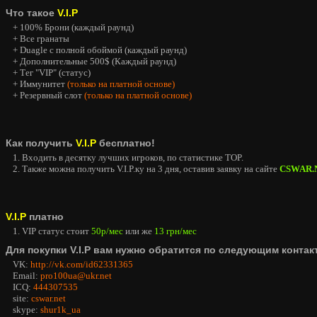
Что такое
V.I.P
+ 100% Брони (каждый раунд)
+ Все гранаты
+ Duagle с полной обоймой (каждый раунд)
+ Дополнительные 500$ (Каждый раунд)
+ Тег "VIP" (статус)
+ Иммунитет
(только на платной основе)
+ Резервный слот
(только на платной основе)
Как получить
V.I.P
бесплатно!
1. Входить в десятку лучших игроков, по статистике TOP.
2. Также можна получить V.I.P.ку на 3 дня, оставив заявку на сайте
CSWAR.
V.I.P
платно
1. VIP статус стоит
50р/мес
или же
13 грн/мес
Для покупки V.I.P вам нужно обратится по следующим контак
VK:
http://vk.com/id62331365
Email:
pro100ua@ukr.net
ICQ:
444307535
site:
cswar.net
skype:
shur1k_ua