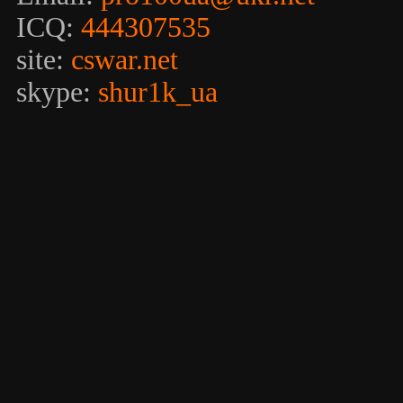
ICQ:
444307535
site:
cswar.net
skype:
shur1k_ua