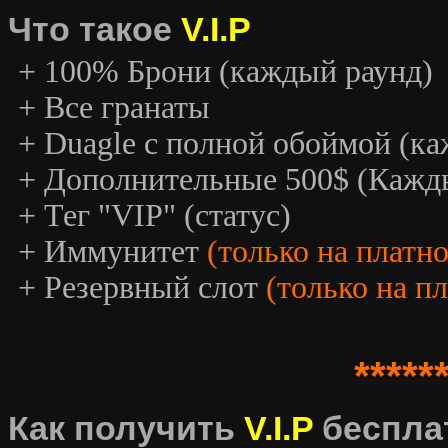
Что такое
V.I.P
+ 100% Брони (каждый раунд)
+ Все гранаты
+ Duagle с полной обоймой (к
+ Дополнительные 500$ (Кажд
+ Тег "VIP" (статус)
+ Иммунитет
(только на платн
+ Резервный слот
(только на п
*****
Как получить
V.I.P
беспла