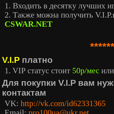
1. Входить в десятку лучших иг
2. Также можна получить V.I.P.к
CSWAR.NET
*****
V.I.P
платно
1. VIP статус стоит
50р/мес
или
Для покупки V.I.P вам н
контактам
VK:
http://vk.com/id62331365
Email:
pro100ua@ukr.net