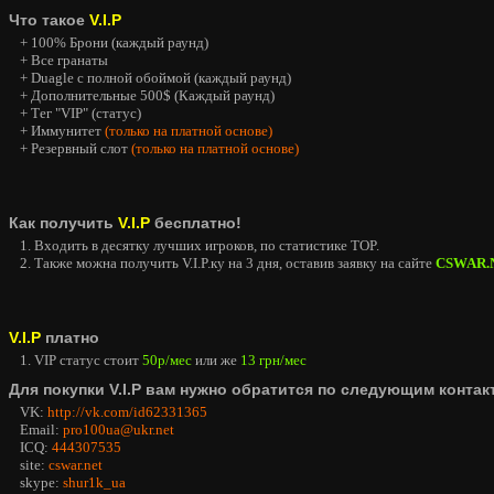
Что такое
V.I.P
+ 100% Брони (каждый раунд)
+ Все гранаты
+ Duagle с полной обоймой (каждый раунд)
+ Дополнительные 500$ (Каждый раунд)
+ Тег "VIP" (статус)
+ Иммунитет
(только на платной основе)
+ Резервный слот
(только на платной основе)
Как получить
V.I.P
бесплатно!
1. Входить в десятку лучших игроков, по статистике TOP.
2. Также можна получить V.I.P.ку на 3 дня, оставив заявку на сайте
CSWAR.
V.I.P
платно
1. VIP статус стоит
50р/мес
или же
13 грн/мес
Для покупки V.I.P вам нужно обратится по следующим контак
VK:
http://vk.com/id62331365
Email:
pro100ua@ukr.net
ICQ:
444307535
site:
cswar.net
skype:
shur1k_ua