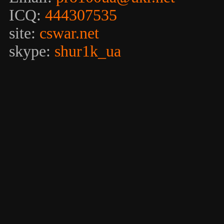
ICQ:
444307535
site:
cswar.net
skype:
shur1k_ua