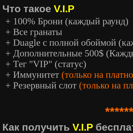
Что такое
V.I.P
+ 100% Брони (каждый раунд)
+ Все гранаты
+ Duagle с полной обоймой (к
+ Дополнительные 500$ (Кажд
+ Тег "VIP" (статус)
+ Иммунитет
(только на платн
+ Резервный слот
(только на п
*****
Как получить
V.I.P
беспла