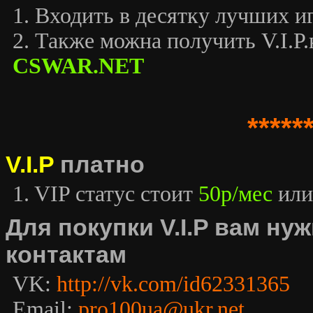
1. Входить в десятку лучших иг
2. Также можна получить V.I.P.к
CSWAR.NET
*****
V.I.P
платно
1. VIP статус стоит
50р/мес
или
Для покупки V.I.P вам н
контактам
VK:
http://vk.com/id62331365
Email:
pro100ua@ukr.net