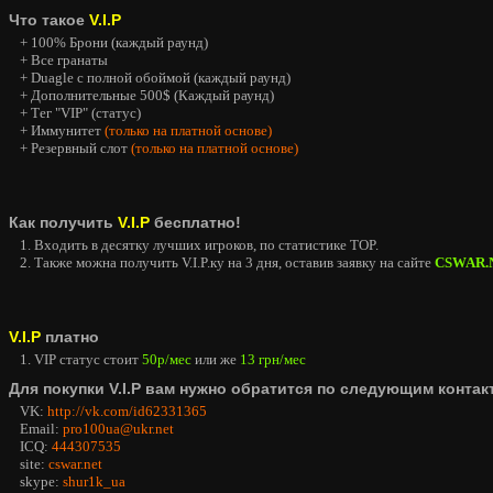
Что такое
V.I.P
+ 100% Брони (каждый раунд)
+ Все гранаты
+ Duagle с полной обоймой (каждый раунд)
+ Дополнительные 500$ (Каждый раунд)
+ Тег "VIP" (статус)
+ Иммунитет
(только на платной основе)
+ Резервный слот
(только на платной основе)
Как получить
V.I.P
бесплатно!
1. Входить в десятку лучших игроков, по статистике TOP.
2. Также можна получить V.I.P.ку на 3 дня, оставив заявку на сайте
CSWAR.
V.I.P
платно
1. VIP статус стоит
50р/мес
или же
13 грн/мес
Для покупки V.I.P вам нужно обратится по следующим контак
VK:
http://vk.com/id62331365
Email:
pro100ua@ukr.net
ICQ:
444307535
site:
cswar.net
skype:
shur1k_ua