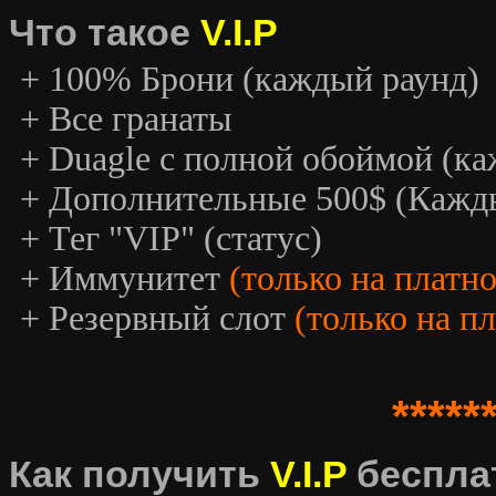
Что такое
V.I.P
+ 100% Брони (каждый раунд)
+ Все гранаты
+ Duagle с полной обоймой (к
+ Дополнительные 500$ (Кажд
+ Тег "VIP" (статус)
+ Иммунитет
(только на платн
+ Резервный слот
(только на п
*****
Как получить
V.I.P
беспла