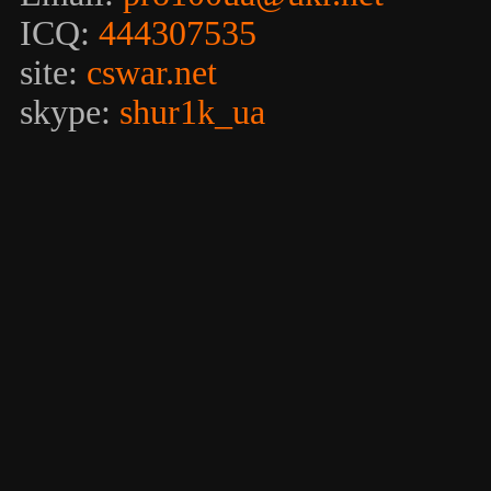
ICQ:
444307535
site:
cswar.net
skype:
shur1k_ua