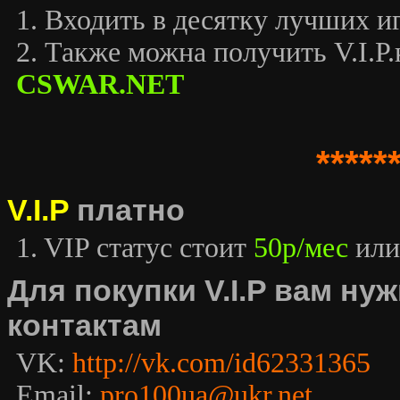
1. Входить в десятку лучших иг
2. Также можна получить V.I.P.к
CSWAR.NET
*****
V.I.P
платно
1. VIP статус стоит
50р/мес
или
Для покупки V.I.P вам н
контактам
VK:
http://vk.com/id62331365
Email:
pro100ua@ukr.net