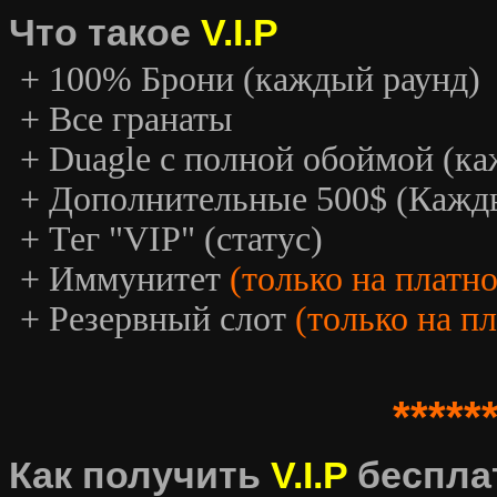
Что такое
V.I.P
+ 100% Брони (каждый раунд)
+ Все гранаты
+ Duagle с полной обоймой (к
+ Дополнительные 500$ (Кажд
+ Тег "VIP" (статус)
+ Иммунитет
(только на платн
+ Резервный слот
(только на п
*****
Как получить
V.I.P
беспла