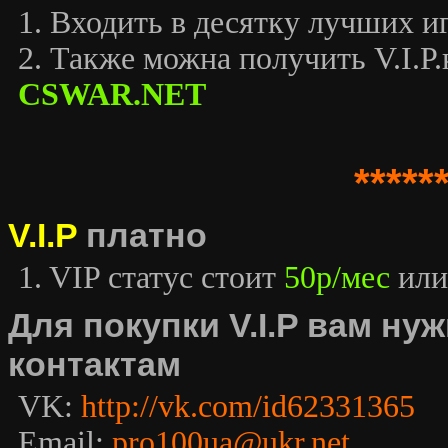
1. Входить в десятку лучших иг
2. Также можна получить V.I.P.к
CSWAR.NET
*****
V.I.P
платно
1. VIP статус стоит
50р/мес
или
Для покупки V.I.P вам н
контактам
VK:
http://vk.com/id62331365
Email:
pro100ua@ukr.net