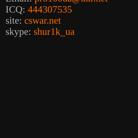
ICQ:
444307535
site:
cswar.net
skype:
shur1k_ua