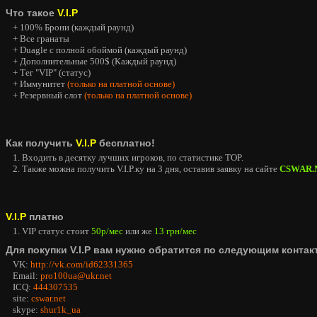
Что такое
V.I.P
+ 100% Брони (каждый раунд)
+ Все гранаты
+ Duagle с полной обоймой (каждый раунд)
+ Дополнительные 500$ (Каждый раунд)
+ Тег "VIP" (статус)
+ Иммунитет
(только на платной основе)
+ Резервный слот
(только на платной основе)
Как получить
V.I.P
бесплатно!
1. Входить в десятку лучших игроков, по статистике TOP.
2. Также можна получить V.I.P.ку на 3 дня, оставив заявку на сайте
CSWAR.
V.I.P
платно
1. VIP статус стоит
50р/мес
или же
13 грн/мес
Для покупки V.I.P вам нужно обратится по следующим контак
VK:
http://vk.com/id62331365
Email:
pro100ua@ukr.net
ICQ:
444307535
site:
cswar.net
skype:
shur1k_ua