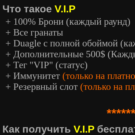
Что такое
V.I.P
+ 100% Брони (каждый раунд)
+ Все гранаты
+ Duagle с полной обоймой (к
+ Дополнительные 500$ (Кажд
+ Тег "VIP" (статус)
+ Иммунитет
(только на платн
+ Резервный слот
(только на п
*****
Как получить
V.I.P
беспла