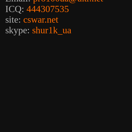
ICQ:
444307535
site:
cswar.net
skype:
shur1k_ua