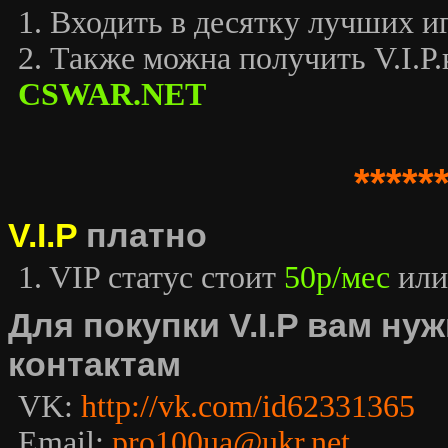
1. Входить в десятку лучших иг
2. Также можна получить V.I.P.к
CSWAR.NET
*****
V.I.P
платно
1. VIP статус стоит
50р/мес
или
Для покупки V.I.P вам н
контактам
VK:
http://vk.com/id62331365
Email:
pro100ua@ukr.net