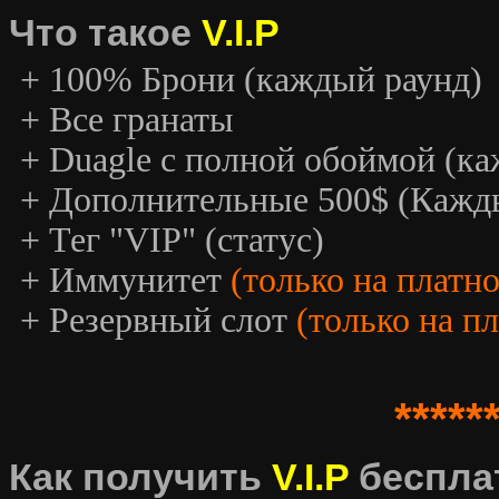
Что такое
V.I.P
+ 100% Брони (каждый раунд)
+ Все гранаты
+ Duagle с полной обоймой (к
+ Дополнительные 500$ (Кажд
+ Тег "VIP" (статус)
+ Иммунитет
(только на платн
+ Резервный слот
(только на п
*****
Как получить
V.I.P
беспла