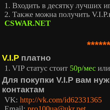
1. Входить в десятку лучших иг
2. Также можна получить V.I.P.к
CSWAR.NET
*****
V.I.P
платно
1. VIP статус стоит
50р/мес
или
Для покупки V.I.P вам н
контактам
VK:
http://vk.com/id62331365
Email:
pro100ua@ukr.net