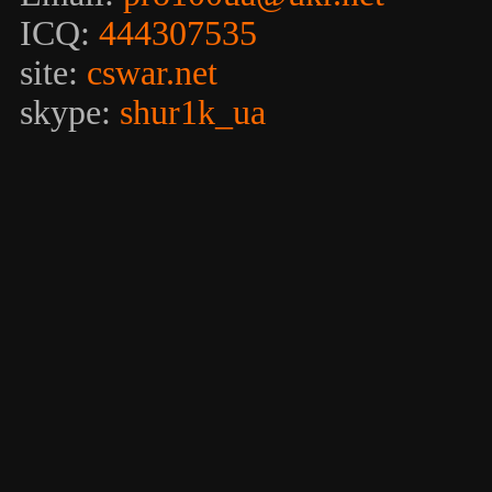
ICQ:
444307535
site:
cswar.net
skype:
shur1k_ua