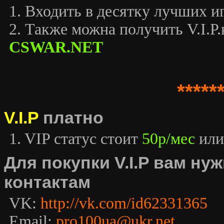
1. Входить в десятку лучших иг
2. Также можна получить V.I.P.к
CSWAR.NET
*****
V.I.P
платно
1. VIP статус стоит
50р/мес
или
Для покупки V.I.P вам н
контактам
VK:
http://vk.com/id62331365
Email:
pro100ua@ukr.net