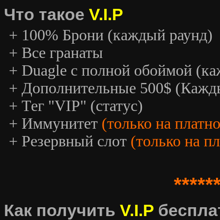
Что такое
V.I.P
+ 100% Брони (каждый раунд)
+ Все гранаты
+ Duagle с полной обоймой (к
+ Дополнительные 500$ (Кажд
+ Тег "VIP" (статус)
+ Иммунитет
(только на платн
+ Резервный слот
(только на п
*****
Как получить
V.I.P
беспла