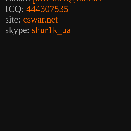
ICQ:
444307535
site:
cswar.net
skype:
shur1k_ua