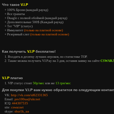
Что такое
V.I.P
+ 100% Брони (каждый раунд)
+ Все гранаты
+ Duagle с полной обоймой (каждый раунд)
+ Дополнительные 500$ (Каждый раунд)
+ Тег "VIP" (статус)
+ Иммунитет
(только на платной основе)
+ Резервный слот
(только на платной основе)
Как получить
V.I.P
бесплатно!
1. Входить в десятку лучших игроков, по статистике TOP.
2. Также можна получить V.I.P.ку на 3 дня, оставив заявку на сайте
CSWAR.
V.I.P
платно
1. VIP статус стоит
50р/мес
или же
13 грн/мес
Для покупки V.I.P вам нужно обратится по следующим контак
VK:
http://vk.com/id62331365
Email:
pro100ua@ukr.net
ICQ:
444307535
site:
cswar.net
skype:
shur1k_ua