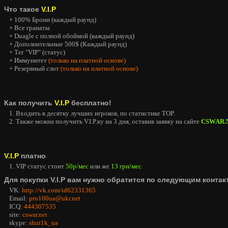
Что такое
V.I.P
+ 100% Брони (каждый раунд)
+ Все гранаты
+ Duagle с полной обоймой (каждый раунд)
+ Дополнительные 500$ (Каждый раунд)
+ Тег "VIP" (статус)
+ Иммунитет
(только на платной основе)
+ Резервный слот
(только на платной основе)
Как получить
V.I.P
бесплатно!
1. Входить в десятку лучших игроков, по статистике TOP.
2. Также можна получить V.I.P.ку на 3 дня, оставив заявку на сайте
CSWAR.
V.I.P
платно
1. VIP статус стоит
50р/мес
или же
13 грн/мес
Для покупки V.I.P вам нужно обратится по следующим контак
VK:
http://vk.com/id62331365
Email:
pro100ua@ukr.net
ICQ:
444307535
site:
cswar.net
skype:
shur1k_ua