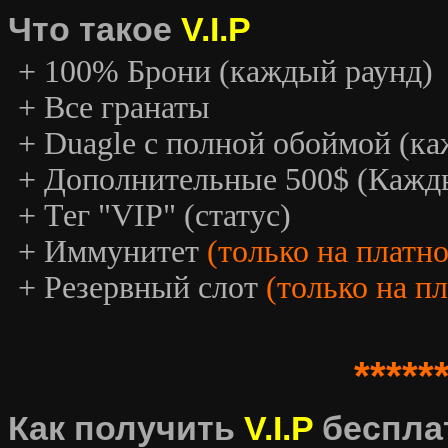
Что такое
V.I.P
+ 100% Брони (каждый раунд)
+ Все гранаты
+ Duagle с полной обоймой (к
+ Дополнительные 500$ (Кажд
+ Тег "VIP" (статус)
+ Иммунитет
(только на платн
+ Резервный слот
(только на п
*****
Как получить
V.I.P
беспла