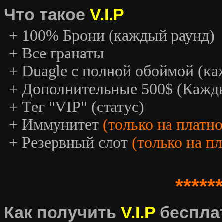
Что такое
V.I.P
+ 100% Брони (каждый раунд)
+ Все гранаты
+ Duagle с полной обоймой (к
+ Дополнительные 500$ (Кажд
+ Тег "VIP" (статус)
+ Иммунитет
(только на платн
+ Резервный слот
(только на п
*****
Как получить
V.I.P
беспла