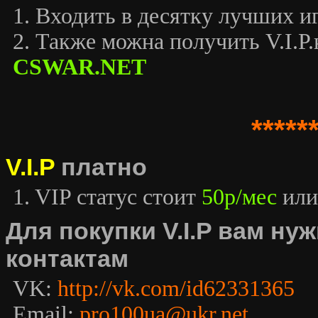
1. Входить в десятку лучших иг
2. Также можна получить V.I.P.к
CSWAR.NET
*****
V.I.P
платно
1. VIP статус стоит
50р/мес
или
Для покупки V.I.P вам н
контактам
VK:
http://vk.com/id62331365
Email:
pro100ua@ukr.net