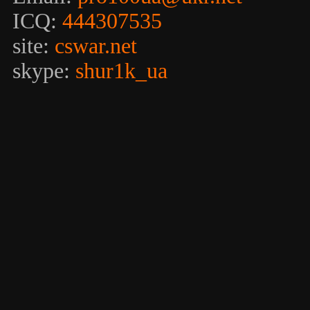
ICQ:
444307535
site:
cswar.net
skype:
shur1k_ua