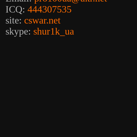
ICQ:
444307535
site:
cswar.net
skype:
shur1k_ua