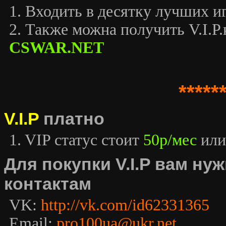
1. Входить в десятку лучших иг
2. Также можна получить V.I.P.к
CSWAR.NET
*****
V.I.P
платно
1. VIP статус стоит
50р/мес
или
Для покупки V.I.P вам н
контактам
VK:
http://vk.com/id62331365
Email:
pro100ua@ukr.net