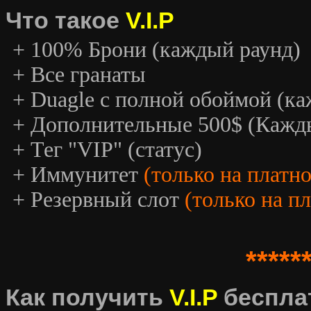
Что такое
V.I.P
+ 100% Брони (каждый раунд)
+ Все гранаты
+ Duagle с полной обоймой (к
+ Дополнительные 500$ (Кажд
+ Тег "VIP" (статус)
+ Иммунитет
(только на платн
+ Резервный слот
(только на п
*****
Как получить
V.I.P
беспла