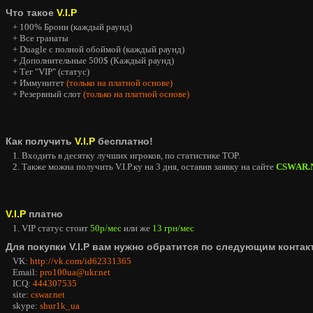
Что такое
V.I.P
+ 100% Брони (каждый раунд)
+ Все гранаты
+ Duagle с полной обоймой (каждый раунд)
+ Дополнительные 500$ (Каждый раунд)
+ Тег "VIP" (статус)
+ Иммунитет
(только на платной основе)
+ Резервный слот
(только на платной основе)
Как получить
V.I.P
бесплатно!
1. Входить в десятку лучших игроков, по статистике TOP.
2. Также можна получить V.I.P.ку на 3 дня, оставив заявку на сайте
CSWAR.
V.I.P
платно
1. VIP статус стоит
50р/мес
или же
13 грн/мес
Для покупки V.I.P вам нужно обратится по следующим контак
VK:
http://vk.com/id62331365
Email:
pro100ua@ukr.net
ICQ:
444307535
site:
cswar.net
skype:
shur1k_ua