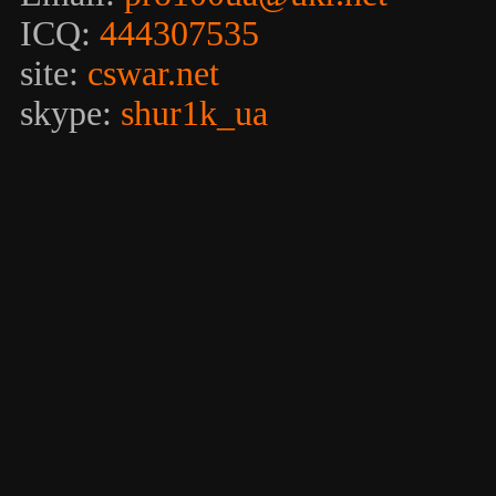
ICQ:
444307535
site:
cswar.net
skype:
shur1k_ua