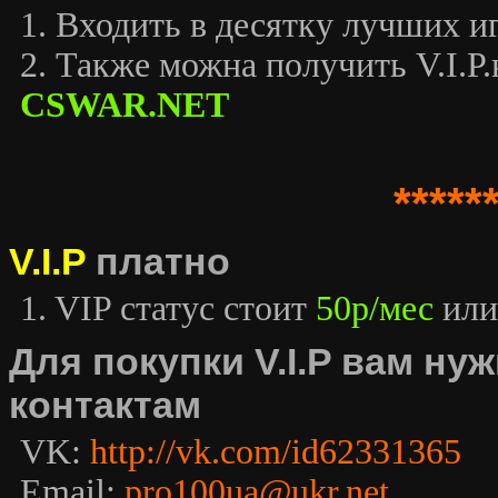
1. Входить в десятку лучших иг
2. Также можна получить V.I.P.к
CSWAR.NET
*****
V.I.P
платно
1. VIP статус стоит
50р/мес
или
Для покупки V.I.P вам н
контактам
VK:
http://vk.com/id62331365
Email:
pro100ua@ukr.net