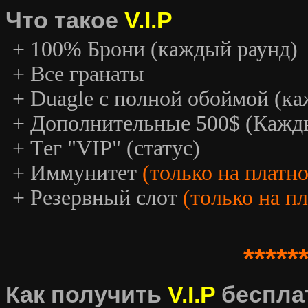
Что такое
V.I.P
+ 100% Брони (каждый раунд)
+ Все гранаты
+ Duagle с полной обоймой (к
+ Дополнительные 500$ (Кажд
+ Тег "VIP" (статус)
+ Иммунитет
(только на платн
+ Резервный слот
(только на п
*****
Как получить
V.I.P
беспла