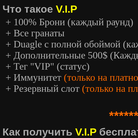
Что такое
V.I.P
+ 100% Брони (каждый раунд)
+ Все гранаты
+ Duagle с полной обоймой (к
+ Дополнительные 500$ (Кажд
+ Тег "VIP" (статус)
+ Иммунитет
(только на платн
+ Резервный слот
(только на п
*****
Как получить
V.I.P
беспла