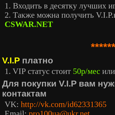
1. Входить в десятку лучших иг
2. Также можна получить V.I.P.к
CSWAR.NET
*****
V.I.P
платно
1. VIP статус стоит
50р/мес
или
Для покупки V.I.P вам н
контактам
VK:
http://vk.com/id62331365
Email:
pro100ua@ukr.net