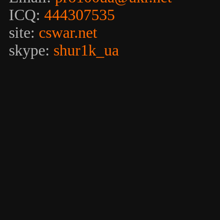
ICQ:
444307535
site:
cswar.net
skype:
shur1k_ua