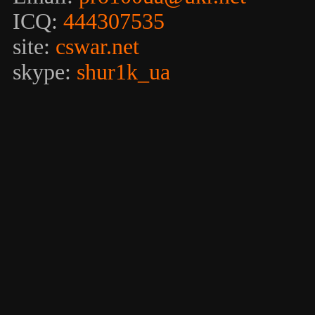
ICQ:
444307535
site:
cswar.net
skype:
shur1k_ua