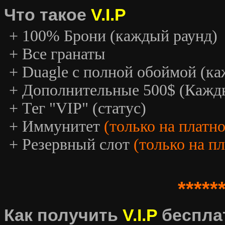
Что такое
V.I.P
+ 100% Брони (каждый раунд)
+ Все гранаты
+ Duagle с полной обоймой (к
+ Дополнительные 500$ (Кажд
+ Тег "VIP" (статус)
+ Иммунитет
(только на платн
+ Резервный слот
(только на п
*****
Как получить
V.I.P
беспла