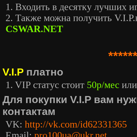
1. Входить в десятку лучших иг
2. Также можна получить V.I.P.к
CSWAR.NET
*****
V.I.P
платно
1. VIP статус стоит
50р/мес
или
Для покупки V.I.P вам н
контактам
VK:
http://vk.com/id62331365
Email:
pro100ua@ukr.net