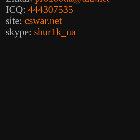
ICQ:
444307535
site:
cswar.net
skype:
shur1k_ua