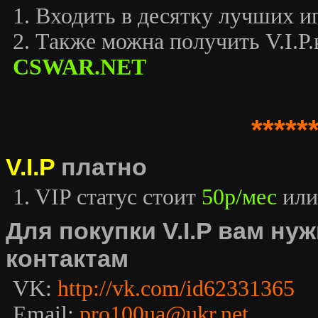
1. Входить в десятку лучших иг
2. Также можна получить V.I.P.к
CSWAR.NET
*****
V.I.P
платно
1. VIP статус стоит
50р/мес
или
Для покупки V.I.P вам н
контактам
VK:
http://vk.com/id62331365
Email:
pro100ua@ukr.net