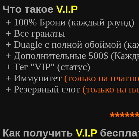
Что такое
V.I.P
+ 100% Брони (каждый раунд)
+ Все гранаты
+ Duagle с полной обоймой (к
+ Дополнительные 500$ (Кажд
+ Тег "VIP" (статус)
+ Иммунитет
(только на платн
+ Резервный слот
(только на п
*****
Как получить
V.I.P
беспла